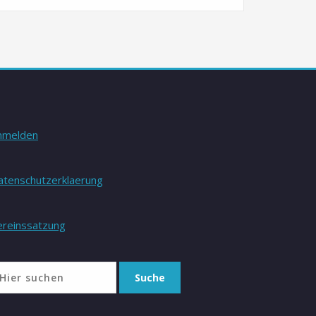
nmelden
atenschutzerklaerung
ereinssatzung