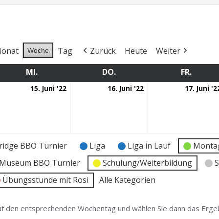
onat
Tag
Zurück
Heute
Weiter
Woche
MI.
MITTWOCH
DO.
DONNERSTAG
FR.
FREITA
15.
16.
15. Juni '22
16. Juni '22
17. Juni '2
ni
Juni
Juni
22
2022
2022
ridge BBO Turnier
Liga
Liga in Lauf
Montag
e Museum BBO Turnier
Schulung/Weiterbildung
S
Übungsstunde mit Rosi
Alle Kategorien
 auf den entsprechenden Wochentag und wählen Sie dann das Ergeb