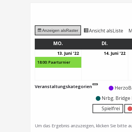
Ansicht als
Liste
M
Anzeigen als
Raster
MO.
MONTAG
DI.
DIENSTAG
13.
(1
14.
13. Juni '22
14. Juni '22
Juni
Veranstaltung)
Ju
18:00: Paarturnier
2022
20
Veranstaltungskategorien
Kategorie
Kategorie
HerzoB
ohne
ohne
Nrbg. Bridg
Titel
Titel
Spielfrei
Um das Ergebnis anzuzeigen, klicken Sie bitte