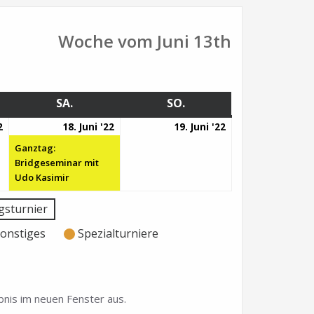
Woche vom Juni 13th
G
SA.
SAMSTAG
SO.
SONNTAG
17.
18.
(1
19.
2
18. Juni '22
19. Juni '22
Juni
Juni
Veranstaltung)
Juni
Ganztag:
2022
2022
2022
Bridgeseminar mit
Udo Kasimir
sturnier
onstiges
Spezialturniere
nis im neuen Fenster aus.