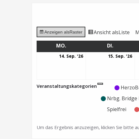
Ansicht als
Liste
M
Anzeigen als
Raster
MO.
MONTAG
DI.
DIENSTAG
14.
15.
14. Sep. '26
15. Sep. '26
September
Se
2026
20
Veranstaltungskategorien
Kategorie
Kategorie
HerzoB
ohne
ohne
Nrbg. Bridg
Titel
Titel
Spielfrei
Um das Ergebnis anzuzeigen, klicken Sie bitte