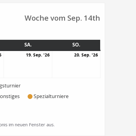
Woche vom Sep. 14th
G
SA.
SAMSTAG
SO.
SONNTAG
18.
19.
20.
6
19. Sep. '26
20. Sep. '26
September
September
September
2026
2026
2026
sturnier
onstiges
Spezialturniere
nis im neuen Fenster aus.