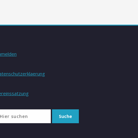
nmelden
atenschutzerklaerung
ereinssatzung