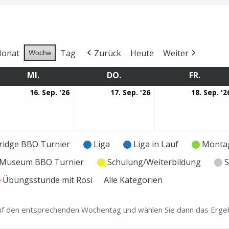
onat
Tag
Zurück
Heute
Weiter
Woche
MI.
MITTWOCH
DO.
DONNERSTAG
FR.
FREITA
16.
17.
16. Sep. '26
17. Sep. '26
18. Sep. '2
ptember
September
September
26
2026
2026
ridge BBO Turnier
Liga
Liga in Lauf
Montag
e Museum BBO Turnier
Schulung/Weiterbildung
S
Übungsstunde mit Rosi
Alle Kategorien
 auf den entsprechenden Wochentag und wählen Sie dann das Ergeb