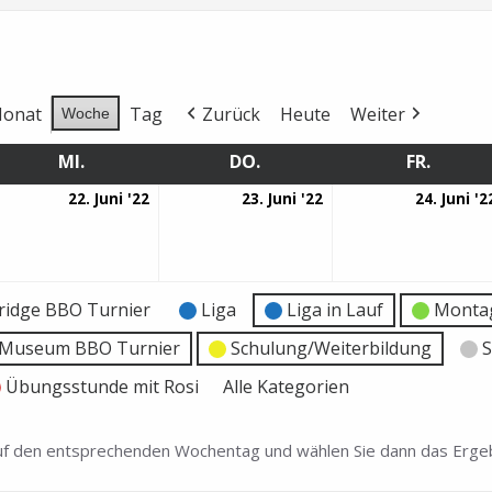
onat
Tag
Zurück
Heute
Weiter
Woche
MI.
MITTWOCH
DO.
DONNERSTAG
FR.
FREITA
22.
23.
22. Juni '22
23. Juni '22
24. Juni '2
ni
Juni
Juni
22
2022
2022
ridge BBO Turnier
Liga
Liga in Lauf
Montag
e Museum BBO Turnier
Schulung/Weiterbildung
S
Übungsstunde mit Rosi
Alle Kategorien
 auf den entsprechenden Wochentag und wählen Sie dann das Ergeb