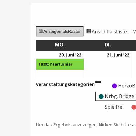
Ansicht als
Liste
M
Anzeigen als
Raster
MO.
MONTAG
DI.
DIENSTAG
20.
(1
21.
20. Juni '22
21. Juni '22
Juni
Veranstaltung)
Ju
18:00: Paarturnier
2022
20
Veranstaltungskategorien
Kategorie
Kategorie
HerzoB
ohne
ohne
Nrbg. Bridg
Titel
Titel
Spielfrei
Um das Ergebnis anzuzeigen, klicken Sie bitte