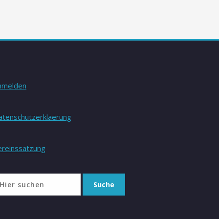
nmelden
atenschutzerklaerung
ereinssatzung