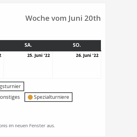
Woche vom Juni 20th
G
SA.
SAMSTAG
SO.
SONNTAG
24.
25.
26.
2
25. Juni '22
26. Juni '22
Juni
Juni
Juni
2022
2022
2022
sturnier
onstiges
Spezialturniere
nis im neuen Fenster aus.