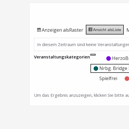
Anzeigen als
Raster
Ansicht als
Liste
In diesem Zeitraum sind keine Veranstaltungen
Veranstaltungskategorien
Kategorie
Kategorie
HerzoB
ohne
ohne
Nrbg. Bridg
Titel
Titel
Spielfrei
Um das Ergebnis anzuzeigen, klicken Sie bitte