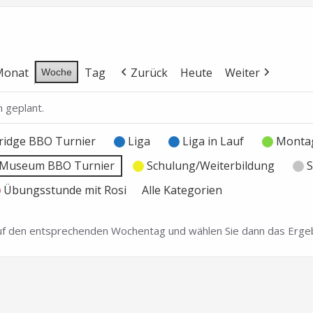
Monat
Tag
Zurück
Heute
Weiter
Woche
 geplant.
ridge BBO Turnier
Liga
Liga in Lauf
Montag
e Museum BBO Turnier
Schulung/Weiterbildung
S
Übungsstunde mit Rosi
Alle Kategorien
 auf den entsprechenden Wochentag und wählen Sie dann das Ergeb