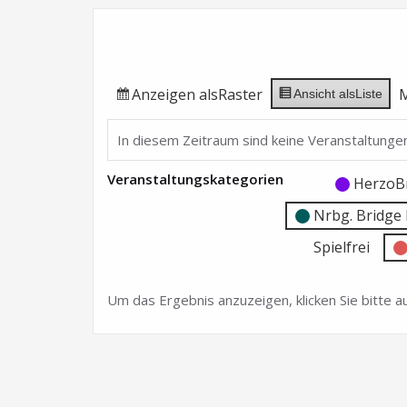
Anzeigen als
Raster
Ansicht als
Liste
In diesem Zeitraum sind keine Veranstaltungen
Veranstaltungskategorien
Kategorie
Kategorie
HerzoB
ohne
ohne
Nrbg. Bridg
Titel
Titel
Spielfrei
Um das Ergebnis anzuzeigen, klicken Sie bitte