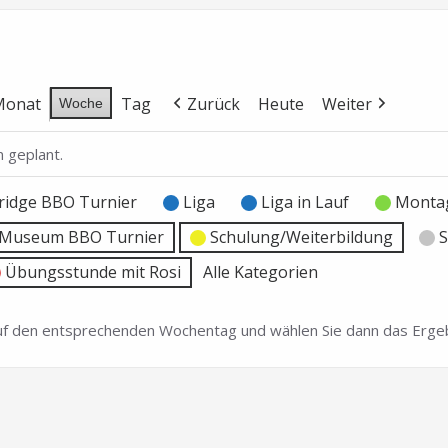
Monat
Tag
Zurück
Heute
Weiter
Woche
 geplant.
ridge BBO Turnier
Liga
Liga in Lauf
Montag
e Museum BBO Turnier
Schulung/Weiterbildung
S
Übungsstunde mit Rosi
Alle Kategorien
 auf den entsprechenden Wochentag und wählen Sie dann das Ergeb