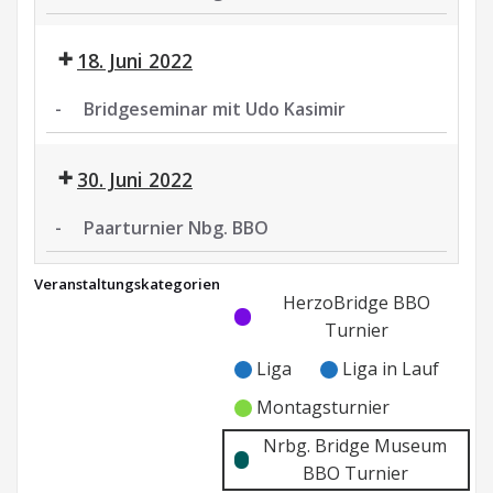
Paarturnier
Nbg.
18. Juni 2022
BBO
-
Bridgeseminar mit Udo Kasimir
Bridgeseminar
mit
30. Juni 2022
Udo
Kasimir
-
Paarturnier Nbg. BBO
Paarturnier
Veranstaltungskategorien
Nbg.
Kategorie
Kategorie
HerzoBridge BBO
BBO
ohne
ohne
Turnier
Titel
Titel
Liga
Liga in Lauf
Montagsturnier
Nrbg. Bridge Museum
BBO Turnier