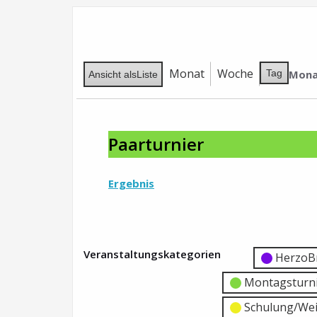
Monat
Woche
Mona
Tag
Ansicht als
Liste
Paarturnier
Paarturnier
Ergebnis
Veranstaltungskategorien
Kategorie
Kategorie
HerzoB
ohne
ohne
Montagsturn
Titel
Titel
Schulung/Wei