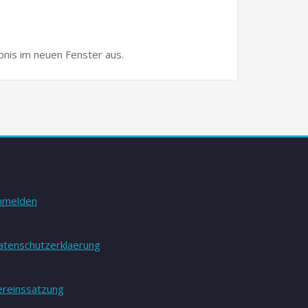
e.V.
nis im neuen Fenster aus.
nmelden
atenschutzerklaerung
ereinssatzung