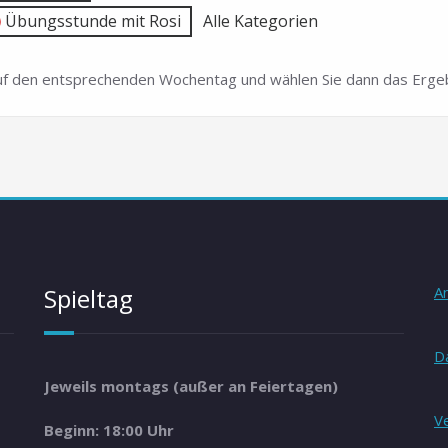
Übungsstunde mit Rosi
Alle Kategorien
 auf den entsprechenden Wochentag und wählen Sie dann das Ergeb
Spieltag
A
D
Jeweils montags (außer an Feiertagen)
V
Beginn: 18:00 Uhr