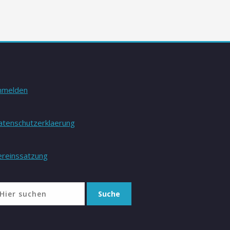
nmelden
atenschutzerklaerung
ereinssatzung