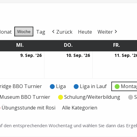
onat
Tag
Zurück
Heute
Weiter
Woche
MI.
MITTWOCH
DO.
DONNERSTAG
FR.
FREITA
9.
10.
9. Sep. '26
10. Sep. '26
11. Sep. '2
ptember
September
September
26
2026
2026
ridge BBO Turnier
Liga
Liga in Lauf
Montag
e Museum BBO Turnier
Schulung/Weiterbildung
S
Übungsstunde mit Rosi
Alle Kategorien
 auf den entsprechenden Wochentag und wählen Sie dann das Ergeb