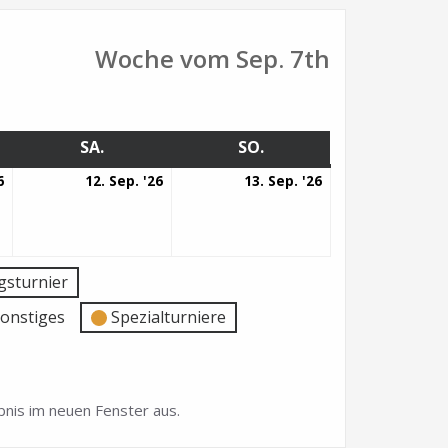
Woche vom Sep. 7th
G
SA.
SAMSTAG
SO.
SONNTAG
11.
12.
13.
6
12. Sep. '26
13. Sep. '26
September
September
September
2026
2026
2026
sturnier
onstiges
Spezialturniere
nis im neuen Fenster aus.