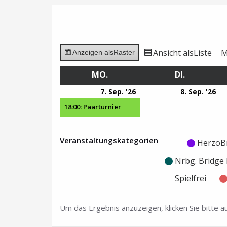
Ansicht als
Liste
M
Anzeigen als
Raster
MO.
MONTAG
DI.
DIENSTAG
7.
(1
8.
7. Sep. '26
8. Sep. '26
September
Veranstaltung)
Se
18:00: Paarturnier
2026
20
Veranstaltungskategorien
Kategorie
Kategorie
HerzoB
ohne
ohne
Nrbg. Bridg
Titel
Titel
Spielfrei
Um das Ergebnis anzuzeigen, klicken Sie bitte