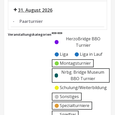
Paarturnier
Nrbg.
31. August 2026
Museum
BBO
-
Paarturnier
Paarturnier
Veranstaltungskategorien
Kategorie
Kategorie
HerzoBridge BBO
ohne
ohne
Turnier
Titel
Titel
Liga
Liga in Lauf
Montagsturnier
Nrbg. Bridge Museum
BBO Turnier
Schulung/Weiterbildung
Sonstiges
Spezialturniere
Spielfrei