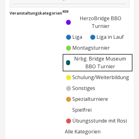
Paarturnier
Veranstaltungskategorien
Nrbg.
Kategorie
Kategorie
HerzoBridge BBO
Museum
ohne
ohne
Turnier
BBO
Titel
Titel
Liga
Liga in Lauf
Montagsturnier
Nrbg. Bridge Museum
BBO Turnier
Schulung/Weiterbildung
Sonstiges
Spezialturniere
Spielfrei
Übungsstunde mit Rosi
Alle Kategorien