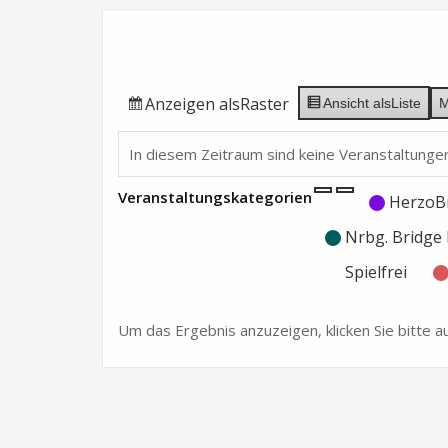
Anzeigen als
Raster
Ansicht als
Liste
M
In diesem Zeitraum sind keine Veranstaltungen
Veranstaltungskategorien
Kategorie
Kategorie
HerzoB
ohne
ohne
Nrbg. Bridg
Titel
Titel
Spielfrei
Um das Ergebnis anzuzeigen, klicken Sie bitte