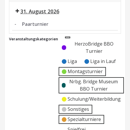
Paarturnier
Nrbg.
31. August 2026
Museum
BBO
-
Paarturnier
Paarturnier
Veranstaltungskategorien
Kategorie
Kategorie
HerzoBridge BBO
ohne
ohne
Turnier
Titel
Titel
Liga
Liga in Lauf
Montagsturnier
Nrbg. Bridge Museum
BBO Turnier
Schulung/Weiterbildung
Sonstiges
Spezialturniere
Spielfrei