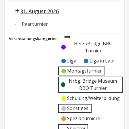
Paarturnier
Nrbg.
31. August 2026
Museum
BBO
-
Paarturnier
Paarturnier
Veranstaltungskategorien
Kategorie
Kategorie
HerzoBridge BBO
ohne
ohne
Turnier
Titel
Titel
Liga
Liga in Lauf
Montagsturnier
Nrbg. Bridge Museum
BBO Turnier
Schulung/Weiterbildung
Sonstiges
Spezialturniere
Spielfrei