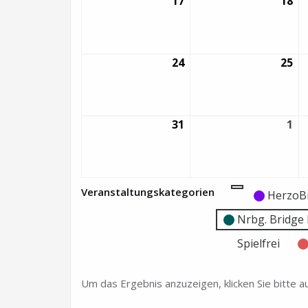
17
17.
18
18.
August
Au
2026
20
24
24.
25
25.
August
Au
2026
20
31
31.
1
1.
August
Se
2026
20
Veranstaltungskategorien
Kategorie
Kategorie
HerzoB
ohne
ohne
Nrbg. Bridg
Titel
Titel
Spielfrei
Um das Ergebnis anzuzeigen, klicken Sie bitte