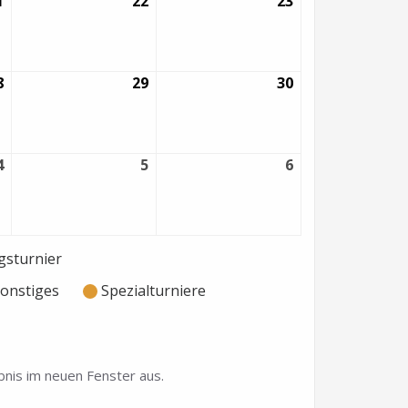
1
21.
22
22.
23
23.
August
August
August
2026
2026
2026
8
28.
29
29.
30
30.
August
August
August
2026
2026
2026
4
4.
5
5.
6
6.
September
September
September
2026
2026
2026
sturnier
onstiges
Spezialturniere
nis im neuen Fenster aus.