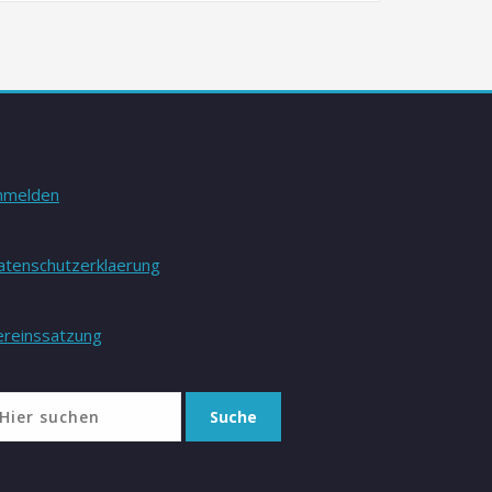
nmelden
atenschutzerklaerung
ereinssatzung