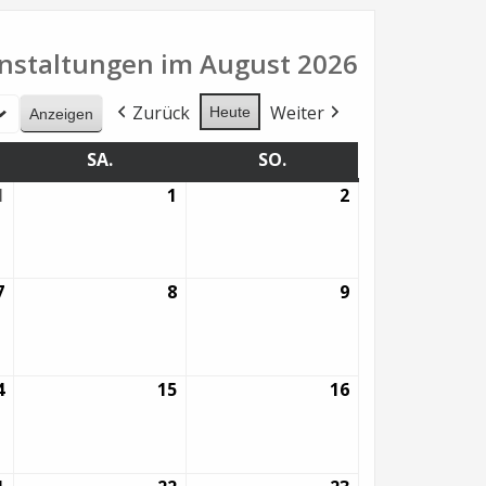
nstaltungen im August 2026
Zurück
Weiter
Heute
G
SA.
SAMSTAG
SO.
SONNTAG
1
31.
1
1.
2
2.
Juli
August
August
2026
2026
2026
7
7.
8
8.
9
9.
August
August
August
2026
2026
2026
4
14.
15
15.
16
16.
August
August
August
2026
2026
2026