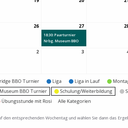
19
19.
20
20.
2
gust
August
August
26
2026
2026
26
26.
27
27.
(1
2
gust
August
August
Veranstaltung)
18:30: Paarturnier
26
2026
2026
Nrbg. Museum BBO
2
2.
3
3.
ptember
September
September
26
2026
2026
ridge BBO Turnier
Liga
Liga in Lauf
Montag
e Museum BBO Turnier
Schulung/Weiterbildung
S
Übungsstunde mit Rosi
Alle Kategorien
 auf den entsprechenden Wochentag und wählen Sie dann das Ergeb