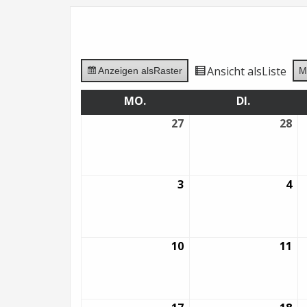
Ansicht als
Liste
Anzeigen als
Raster
M
MO.
MONTAG
DI.
DIENSTAG
27
27.
28
28.
Juli
Jul
2026
20
3
3.
4
4.
August
Au
2026
20
10
10.
11
11.
August
Au
2026
20