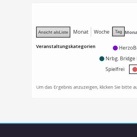
Monat
Woche
Mona
Tag
Ansicht als
Liste
Veranstaltungskategorien
Kategorie
Kategorie
HerzoB
ohne
ohne
Nrbg. Bridg
Titel
Titel
Spielfrei
Um das Ergebnis anzuzeigen, klicken Sie bitte