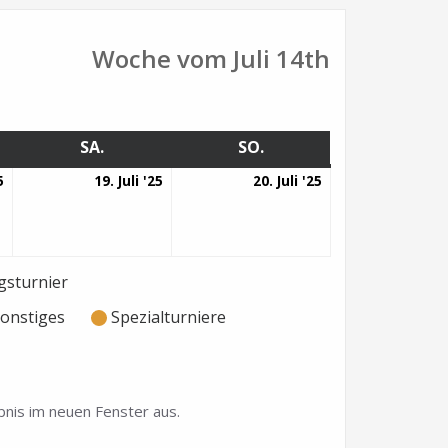
Woche vom Juli 14th
G
SA.
SAMSTAG
SO.
SONNTAG
18.
19.
20.
5
19. Juli '25
20. Juli '25
Juli
Juli
Juli
2025
2025
2025
sturnier
onstiges
Spezialturniere
nis im neuen Fenster aus.