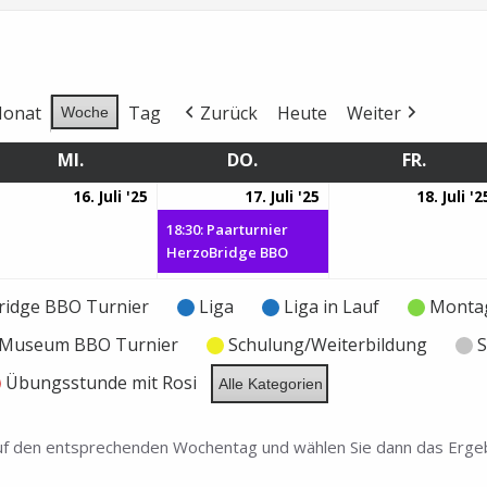
onat
Tag
Zurück
Heute
Weiter
Woche
MI.
MITTWOCH
DO.
DONNERSTAG
FR.
FREITA
16.
17.
(1
16. Juli '25
17. Juli '25
18. Juli '2
i
Juli
Juli
Veranstaltung)
18:30: Paarturnier
25
2025
2025
HerzoBridge BBO
ridge BBO Turnier
Liga
Liga in Lauf
Montag
e Museum BBO Turnier
Schulung/Weiterbildung
S
Übungsstunde mit Rosi
Alle Kategorien
 auf den entsprechenden Wochentag und wählen Sie dann das Ergeb