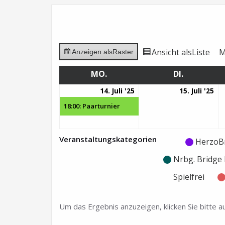
Ansicht als
Liste
M
Anzeigen als
Raster
MO.
MONTAG
DI.
DIENSTAG
14.
(1
15.
14. Juli '25
15. Juli '25
Juli
Veranstaltung)
Jul
18:00: Paarturnier
2025
20
Veranstaltungskategorien
Kategorie
Kategorie
HerzoB
ohne
ohne
Nrbg. Bridg
Titel
Titel
Spielfrei
Um das Ergebnis anzuzeigen, klicken Sie bitte