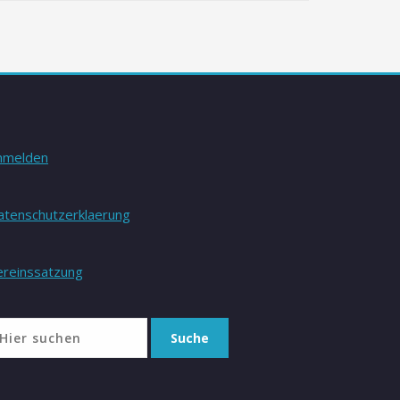
nmelden
atenschutzerklaerung
ereinssatzung