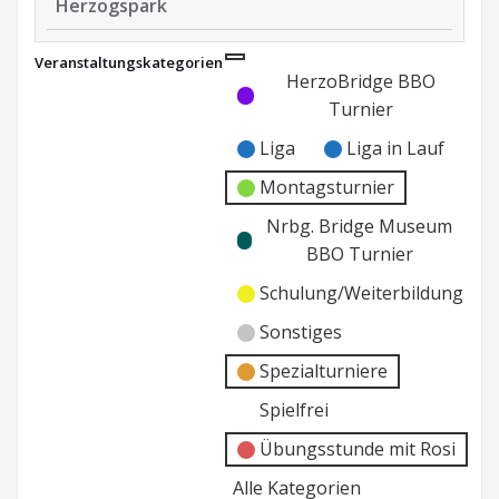
Herzogspark
20
Veranstaltungskategorien
Jahre
Kategorie
Kategorie
HerzoBridge BBO
HerzoBridge
ohne
ohne
Turnier
Jubiläum
Titel
Titel
im
Liga
Liga in Lauf
Herzogspark
Montagsturnier
Nrbg. Bridge Museum
BBO Turnier
Schulung/Weiterbildung
Sonstiges
Spezialturniere
Spielfrei
Übungsstunde mit Rosi
Alle Kategorien