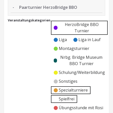
-
Paarturnier HerzoBridge BBO
Paarturnier
Veranstaltungskategorien
HerzoBridge
Kategorie
Kategorie
HerzoBridge BBO
BBO
ohne
ohne
Turnier
Titel
Titel
Liga
Liga in Lauf
Montagsturnier
Nrbg. Bridge Museum
BBO Turnier
Schulung/Weiterbildung
Sonstiges
Spezialturniere
Spielfrei
Übungsstunde mit Rosi