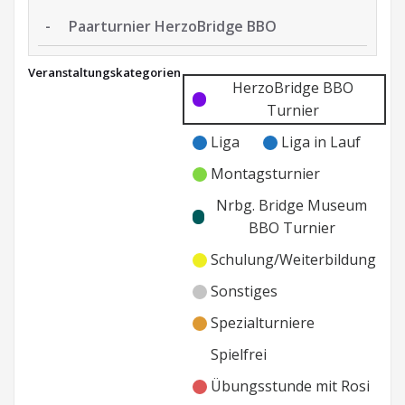
-
Paarturnier HerzoBridge BBO
Paarturnier
Veranstaltungskategorien
HerzoBridge
Kategorie
Kategorie
HerzoBridge BBO
BBO
ohne
ohne
Turnier
Titel
Titel
Liga
Liga in Lauf
Montagsturnier
Nrbg. Bridge Museum
BBO Turnier
Schulung/Weiterbildung
Sonstiges
Spezialturniere
Spielfrei
Übungsstunde mit Rosi