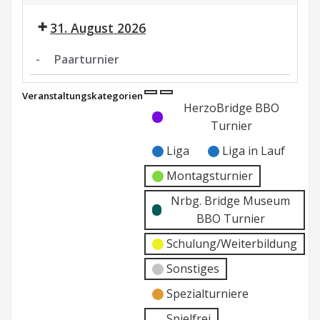
Paarturnier
Nrbg.
31. August 2026
Museum
BBO
-
Paarturnier
Paarturnier
Veranstaltungskategorien
Kategorie
Kategorie
HerzoBridge BBO
ohne
ohne
Turnier
Titel
Titel
Liga
Liga in Lauf
Montagsturnier
Nrbg. Bridge Museum
BBO Turnier
Schulung/Weiterbildung
Sonstiges
Spezialturniere
Spielfrei