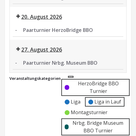
Paarturnier
Nrbg.
20. August 2026
Museum
BBO
-
Paarturnier HerzoBridge BBO
Paarturnier
HerzoBridge
27. August 2026
BBO
-
Paarturnier Nrbg. Museum BBO
Paarturnier
Veranstaltungskategorien
Nrbg.
Kategorie
Kategorie
HerzoBridge BBO
Museum
ohne
ohne
Turnier
BBO
Titel
Titel
Liga
Liga in Lauf
Montagsturnier
Nrbg. Bridge Museum
BBO Turnier