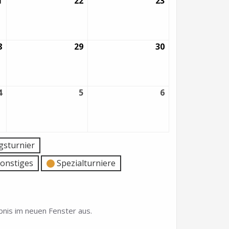
1
21.
22
22.
23
23.
August
August
August
2026
2026
2026
8
28.
29
29.
30
30.
August
August
August
2026
2026
2026
4
4.
5
5.
6
6.
September
September
September
2026
2026
2026
sturnier
onstiges
Spezialturniere
nis im neuen Fenster aus.