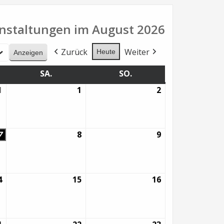
nstaltungen im August 2026
Zurück
Weiter
Heute
G
SA.
SAMSTAG
SO.
SONNTAG
1
31.
1
1.
2
2.
Juli
August
August
2026
2026
2026
7
7.
8
8.
9
9.
August
August
August
2026
2026
2026
4
14.
15
15.
16
16.
August
August
August
2026
2026
2026