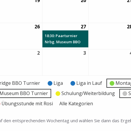
19
19.
20
20.
2
gust
August
August
26
2026
2026
26
26.
27
27.
(1
2
gust
August
August
Veranstaltung)
18:30: Paarturnier
26
2026
2026
Nrbg. Museum BBO
2
2.
3
3.
ptember
September
September
26
2026
2026
ridge BBO Turnier
Liga
Liga in Lauf
Montag
e Museum BBO Turnier
Schulung/Weiterbildung
S
Übungsstunde mit Rosi
Alle Kategorien
 auf den entsprechenden Wochentag und wählen Sie dann das Ergeb