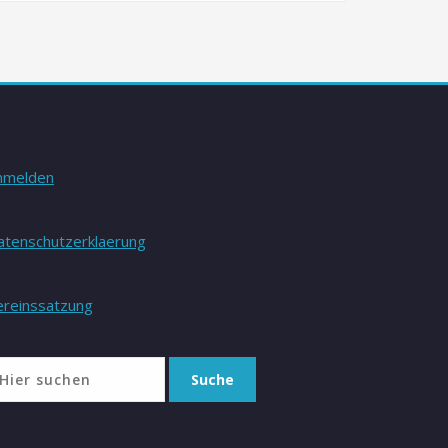
nmelden
atenschutzerklaerung
ereinssatzung