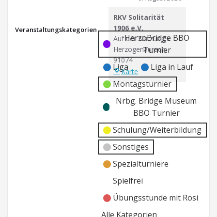
RKV Solitarität
1906 e.V.
Veranstaltungskategorien
Kategorie
Kategorie
HerzoBridge BBO
Auf der Nutzung 2
ohne
ohne
Herzogenaurach
,
Turnier
Titel
Titel
91074
Liga
Liga in Lauf
RKV
Karte
Solitarität
Montagsturnier
1906
Nrbg. Bridge Museum
e.V.
BBO Turnier
Schulung/Weiterbildung
Sonstiges
Spezialturniere
Spielfrei
Übungsstunde mit Rosi
Alle Kategorien