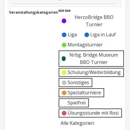
Paarturnier
Veranstaltungskategorien
Nrbg.
Kategorie
Kategorie
HerzoBridge BBO
Museum
ohne
ohne
Turnier
BBO
Titel
Titel
Liga
Liga in Lauf
Montagsturnier
Nrbg. Bridge Museum
BBO Turnier
Schulung/Weiterbildung
Sonstiges
Spezialturniere
Spielfrei
Übungsstunde mit Rosi
Alle Kategorien