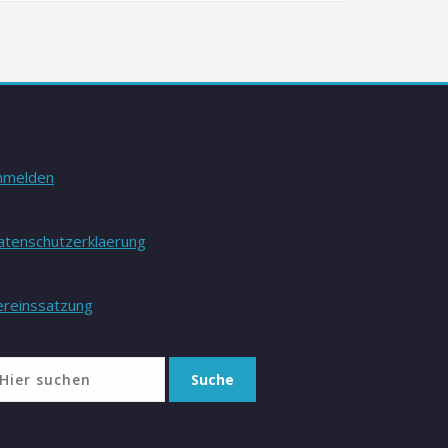
nmelden
atenschutzerklaerung
ereinssatzung