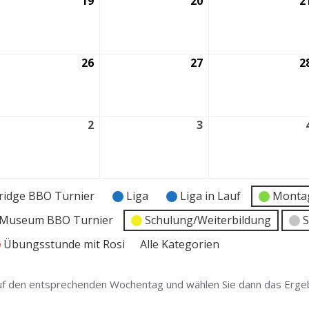
19
19.
20
20.
2
gust
August
August
26
2026
2026
26
26.
27
27.
2
gust
August
August
26
2026
2026
2
2.
3
3.
ptember
September
September
26
2026
2026
ridge BBO Turnier
Liga
Liga in Lauf
Montag
e Museum BBO Turnier
Schulung/Weiterbildung
S
Übungsstunde mit Rosi
Alle Kategorien
 auf den entsprechenden Wochentag und wählen Sie dann das Ergeb