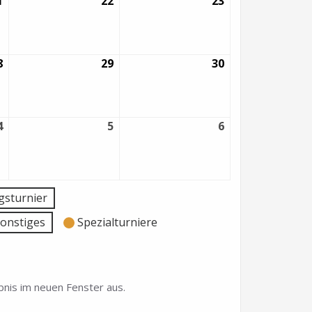
1
21.
22
22.
23
23.
August
August
August
2026
2026
2026
8
28.
29
29.
30
30.
August
August
August
2026
2026
2026
4
4.
5
5.
6
6.
September
September
September
2026
2026
2026
sturnier
onstiges
Spezialturniere
nis im neuen Fenster aus.