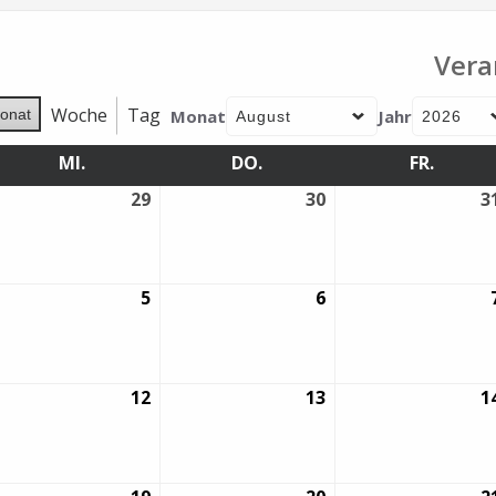
Vera
Woche
Tag
Monat
Jahr
onat
MI.
MITTWOCH
DO.
DONNERSTAG
FR.
FREITA
29
29.
30
30.
3
i
Juli
Juli
26
2026
2026
5
5.
6
6.
gust
August
August
26
2026
2026
12
12.
13
13.
1
gust
August
August
26
2026
2026