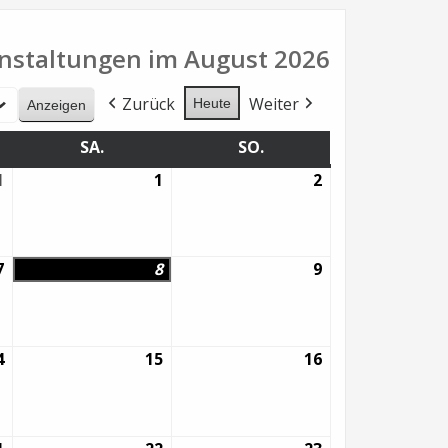
nstaltungen im August 2026
Zurück
Weiter
Heute
G
SA.
SAMSTAG
SO.
SONNTAG
1
31.
1
1.
2
2.
Juli
August
August
2026
2026
2026
7
7.
8
8.
9
9.
August
August
August
2026
2026
2026
4
14.
15
15.
16
16.
August
August
August
2026
2026
2026