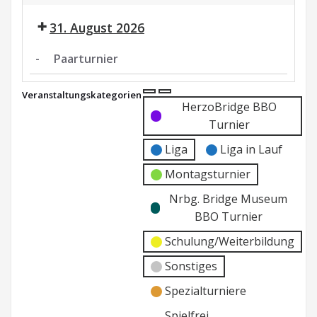
Paarturnier
31. August 2026
-
Paarturnier
Paarturnier
Veranstaltungskategorien
Kategorie
Kategorie
HerzoBridge BBO
ohne
ohne
Turnier
Titel
Titel
Liga
Liga in Lauf
Montagsturnier
Nrbg. Bridge Museum
BBO Turnier
Schulung/Weiterbildung
Sonstiges
Spezialturniere
Spielfrei