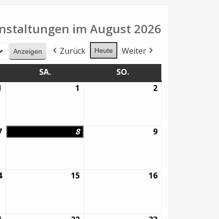
nstaltungen im August 2026
Zurück
Weiter
Heute
G
SA.
SAMSTAG
SO.
SONNTAG
1
31.
1
1.
2
2.
Juli
August
August
2026
2026
2026
7
7.
8
8.
9
9.
August
August
August
2026
2026
2026
4
14.
15
15.
16
16.
August
August
August
2026
2026
2026