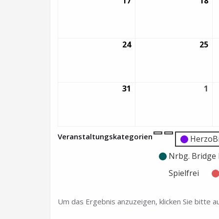
17
17.
18
18.
August
Au
2026
20
24
24.
25
25.
August
Au
2026
20
31
31.
1
1.
August
Se
2026
20
Veranstaltungskategorien
Kategorie
Kategorie
HerzoB
ohne
ohne
Nrbg. Bridg
Titel
Titel
Spielfrei
Um das Ergebnis anzuzeigen, klicken Sie bitte