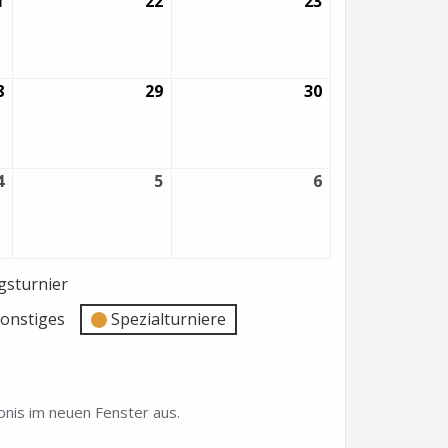
1
21.
22
22.
23
23.
August
August
August
2026
2026
2026
8
28.
29
29.
30
30.
August
August
August
2026
2026
2026
4
4.
5
5.
6
6.
September
September
September
2026
2026
2026
sturnier
onstiges
Spezialturniere
nis im neuen Fenster aus.