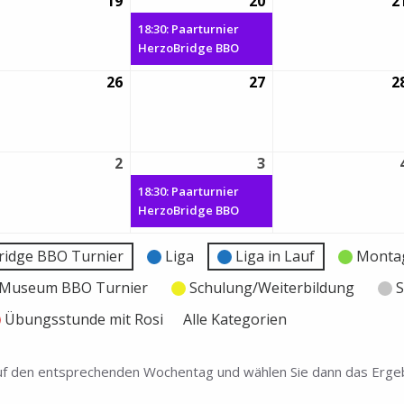
19
19.
20
20.
(1
2
gust
August
August
Veranstaltung)
18:30: Paarturnier
26
2026
2026
HerzoBridge BBO
26
26.
27
27.
2
gust
August
August
26
2026
2026
2
2.
3
3.
(1
ptember
September
September
Veranstaltung)
18:30: Paarturnier
26
2026
2026
HerzoBridge BBO
ridge BBO Turnier
Liga
Liga in Lauf
Montag
e Museum BBO Turnier
Schulung/Weiterbildung
S
Übungsstunde mit Rosi
Alle Kategorien
 auf den entsprechenden Wochentag und wählen Sie dann das Ergeb