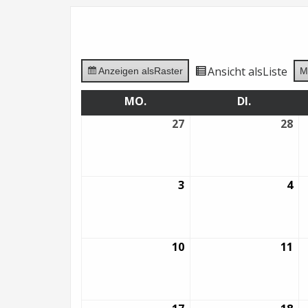
Ansicht als
Liste
Anzeigen als
Raster
M
MO.
MONTAG
DI.
DIENSTAG
27
27.
28
28.
Juli
Jul
2026
20
3
3.
4
4.
August
Au
2026
20
10
10.
11
11.
August
Au
2026
20