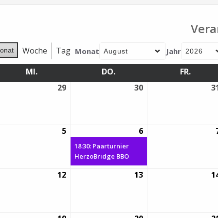
Vera
Woche
Tag
Monat
Jahr
onat
MI.
MITTWOCH
DO.
DONNERSTAG
FR.
FREITA
29
29.
30
30.
3
i
Juli
Juli
26
2026
2026
5
5.
6
6.
(1
gust
August
August
Veranstaltung)
18:30: Paarturnier
26
2026
2026
HerzoBridge BBO
12
12.
13
13.
1
gust
August
August
26
2026
2026