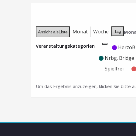
Monat
Woche
Mona
Tag
Ansicht als
Liste
Veranstaltungskategorien
Kategorie
Kategorie
HerzoB
ohne
ohne
Nrbg. Bridg
Titel
Titel
Spielfrei
Um das Ergebnis anzuzeigen, klicken Sie bitte