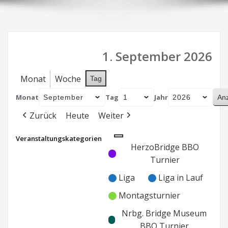
1. September 2026
Monat
Woche
Tag
Monat
Tag
Jahr
Zurück
Heute
Weiter
Veranstaltungskategorien
Kategorie
Kategorie
HerzoBridge BBO
ohne
ohne
Turnier
Titel
Titel
Liga
Liga in Lauf
Montagsturnier
Nrbg. Bridge Museum
BBO Turnier