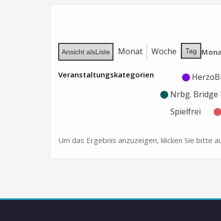
Monat
Woche
Mona
Tag
Ansicht als
Liste
Veranstaltungskategorien
Kategorie
Kategorie
HerzoB
ohne
ohne
Nrbg. Bridg
Titel
Titel
Spielfrei
Um das Ergebnis anzuzeigen, klicken Sie bitte