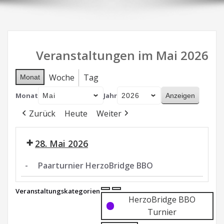
Veranstaltungen im Mai 2026
Woche
Tag
Monat
Monat
Jahr
Zurück
Heute
Weiter
28. Mai 2026
-
Paarturnier HerzoBridge BBO
Paarturnier
Veranstaltungskategorien
HerzoBridge
Kategorie
Kategorie
HerzoBridge BBO
BBO
ohne
ohne
Turnier
Titel
Titel