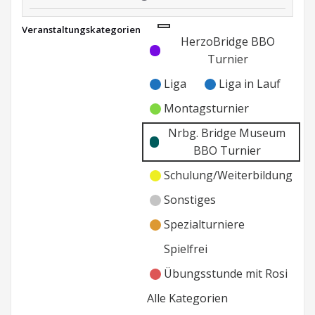
Paarturnier
Veranstaltungskategorien
Nrbg.
Kategorie
Kategorie
HerzoBridge BBO
Museum
ohne
ohne
Turnier
BBO
Titel
Titel
Liga
Liga in Lauf
Montagsturnier
Nrbg. Bridge Museum
BBO Turnier
Schulung/Weiterbildung
Sonstiges
Spezialturniere
Spielfrei
Übungsstunde mit Rosi
Alle Kategorien