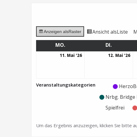
Ansicht als
Liste
M
Anzeigen als
Raster
MO.
MONTAG
DI.
DIENSTAG
11.
12.
11. Mai '26
12. Mai '26
Mai
Ma
2026
20
Veranstaltungskategorien
Kategorie
Kategorie
HerzoB
ohne
ohne
Nrbg. Bridg
Titel
Titel
Spielfrei
Um das Ergebnis anzuzeigen, klicken Sie bitte