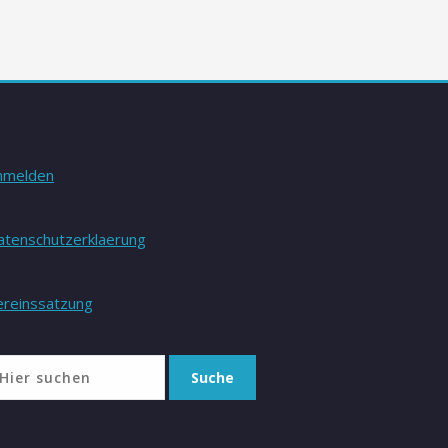
nmelden
atenschutzerklaerung
ereinssatzung