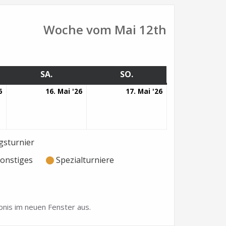
Woche vom Mai 12th
G
SA.
SAMSTAG
SO.
SONNTAG
15.
16.
17.
6
16. Mai '26
17. Mai '26
Mai
Mai
Mai
2026
2026
2026
sturnier
onstiges
Spezialturniere
nis im neuen Fenster aus.