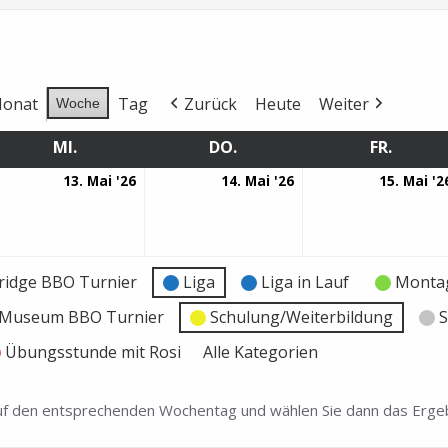
onat
Tag
Zurück
Heute
Weiter
Woche
MI.
MITTWOCH
DO.
DONNERSTAG
FR.
FREITA
13.
14.
13. Mai '26
14. Mai '26
15. Mai '2
i
Mai
Mai
26
2026
2026
ridge BBO Turnier
Liga
Liga in Lauf
Montag
e Museum BBO Turnier
Schulung/Weiterbildung
S
Übungsstunde mit Rosi
Alle Kategorien
 auf den entsprechenden Wochentag und wählen Sie dann das Ergeb