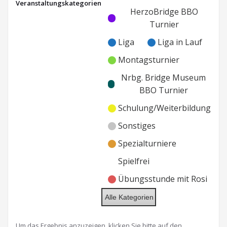
Veranstaltungskategorien
Kategorie
Kategorie
HerzoBridge BBO
ohne
ohne
Turnier
Titel
Titel
Liga
Liga in Lauf
Montagsturnier
Nrbg. Bridge Museum
BBO Turnier
Schulung/Weiterbildung
Sonstiges
Spezialturniere
Spielfrei
Übungsstunde mit Rosi
Alle Kategorien
Um das Ergebnis anzuzeigen, klicken Sie bitte auf den