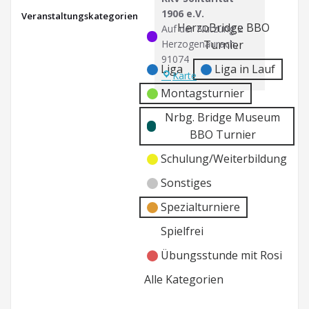
1906 e.V.
Veranstaltungskategorien
Kategorie
Kategorie
HerzoBridge BBO
Auf der Nutzung 2
ohne
ohne
Herzogenaurach
,
Turnier
Titel
Titel
91074
Liga
Liga in Lauf
RKV
Karte
Solitarität
Montagsturnier
1906
Nrbg. Bridge Museum
e.V.
BBO Turnier
Schulung/Weiterbildung
Sonstiges
Spezialturniere
Spielfrei
Übungsstunde mit Rosi
Alle Kategorien