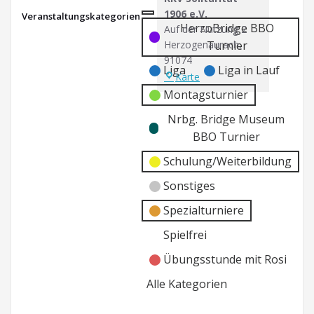
1906 e.V.
Veranstaltungskategorien
Kategorie
Kategorie
HerzoBridge BBO
Auf der Nutzung 2
ohne
ohne
Herzogenaurach
,
Turnier
Titel
Titel
91074
Liga
Liga in Lauf
RKV
Karte
Solitarität
Montagsturnier
1906
Nrbg. Bridge Museum
e.V.
BBO Turnier
Schulung/Weiterbildung
Sonstiges
Spezialturniere
Spielfrei
Übungsstunde mit Rosi
Alle Kategorien