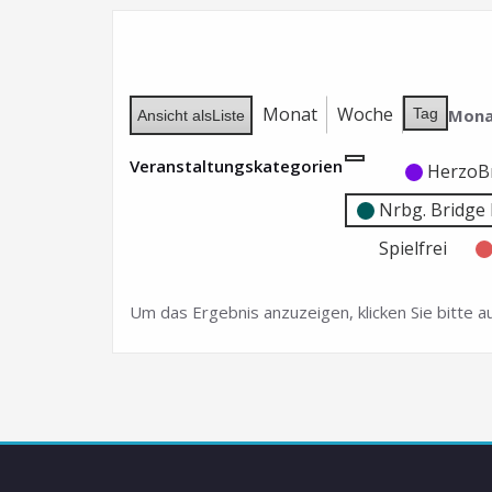
Monat
Woche
Mona
Tag
Ansicht als
Liste
Veranstaltungskategorien
Kategorie
Kategorie
HerzoB
ohne
ohne
Nrbg. Bridg
Titel
Titel
Spielfrei
Um das Ergebnis anzuzeigen, klicken Sie bitte