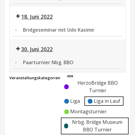
Paarturnier
Nbg.
18. Juni 2022
BBO
-
Bridgeseminar mit Udo Kasimir
Bridgeseminar
mit
30. Juni 2022
Udo
Kasimir
-
Paarturnier Nbg. BBO
Paarturnier
Veranstaltungskategorien
Nbg.
Kategorie
Kategorie
HerzoBridge BBO
BBO
ohne
ohne
Turnier
Titel
Titel
Liga
Liga in Lauf
Montagsturnier
Nrbg. Bridge Museum
BBO Turnier