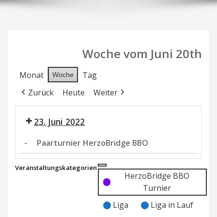
Woche vom Juni 20th
Monat
Tag
Woche
Zurück
Heute
Weiter
23. Juni 2022
-
Paarturnier HerzoBridge BBO
Paarturnier
Veranstaltungskategorien
HerzoBridge
Kategorie
Kategorie
HerzoBridge BBO
BBO
ohne
ohne
Turnier
Titel
Titel
Liga
Liga in Lauf