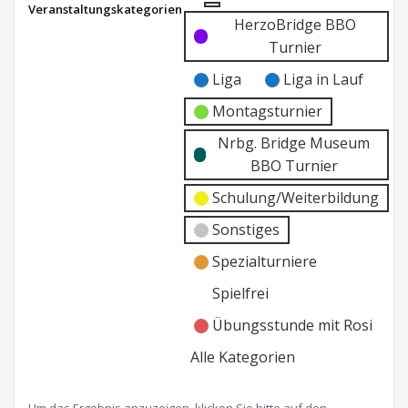
Veranstaltungskategorien
Nbg.
Kategorie
Kategorie
HerzoBridge BBO
BBO
ohne
ohne
Turnier
Titel
Titel
Liga
Liga in Lauf
Montagsturnier
Nrbg. Bridge Museum
BBO Turnier
Schulung/Weiterbildung
Sonstiges
Spezialturniere
Spielfrei
Übungsstunde mit Rosi
Alle Kategorien