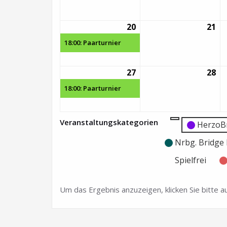
20
20.
(1
21
21.
Juni
Veranstaltung)
Ju
18:00: Paarturnier
2022
20
27
27.
(1
28
28.
Juni
Veranstaltung)
Ju
18:00: Paarturnier
2022
20
Veranstaltungskategorien
Kategorie
Kategorie
HerzoB
ohne
ohne
Nrbg. Bridg
Titel
Titel
Spielfrei
Um das Ergebnis anzuzeigen, klicken Sie bitte