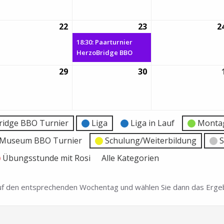
22
22.
23
23.
(1
2
ni
Juni
Juni
Veranstaltung)
18:30: Paarturnier
22
2022
2022
HerzoBridge BBO
29
29.
30
30.
ni
Juni
Juni
22
2022
2022
ridge BBO Turnier
Liga
Liga in Lauf
Montag
e Museum BBO Turnier
Schulung/Weiterbildung
S
Übungsstunde mit Rosi
Alle Kategorien
 auf den entsprechenden Wochentag und wählen Sie dann das Ergeb