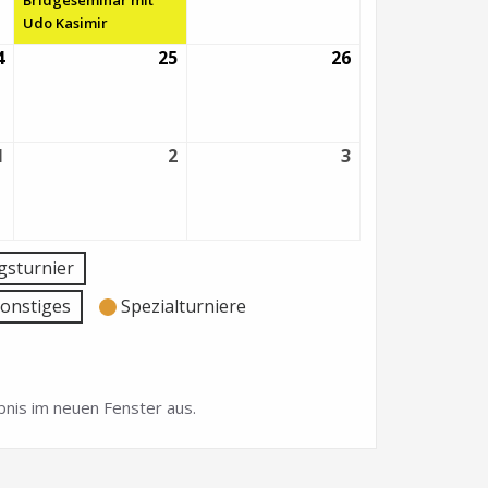
Bridgeseminar mit
Udo Kasimir
4
24.
25
25.
26
26.
Juni
Juni
Juni
2022
2022
2022
1
1.
2
2.
3
3.
Juli
Juli
Juli
2022
2022
2022
sturnier
onstiges
Spezialturniere
nis im neuen Fenster aus.