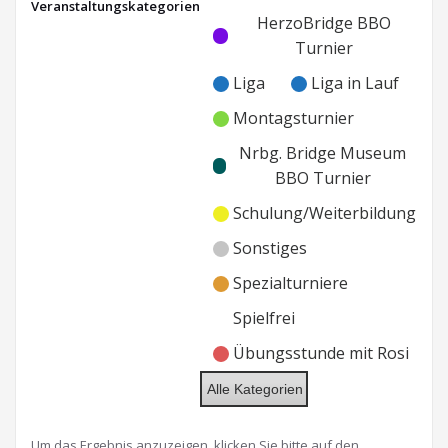
Veranstaltungskategorien
HerzoBridge
Kategorie
Kategorie
HerzoBridge BBO
BBO
ohne
ohne
Turnier
Titel
Titel
Liga
Liga in Lauf
Montagsturnier
Nrbg. Bridge Museum
BBO Turnier
Schulung/Weiterbildung
Sonstiges
Spezialturniere
Spielfrei
Übungsstunde mit Rosi
Alle Kategorien
Um das Ergebnis anzuzeigen, klicken Sie bitte auf den