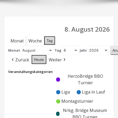
8. August 2026
Monat
Woche
Tag
Monat
Tag
Jahr
Zurück
Weiter
Heute
Veranstaltungskategorien
Kategorie
Kategorie
HerzoBridge BBO
ohne
ohne
Turnier
Titel
Titel
Liga
Liga in Lauf
Montagsturnier
Nrbg. Bridge Museum
BBO Turnier